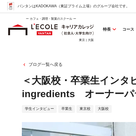
バンタンはKADOKAWA（東証プライム上場）
のグループ会社です。
ー カフェ・調理・製菓のスクール ー
特長
コース
東京 | 大阪
ブログ一覧へ戻る
＜大阪校・卒業生インタビュ
ingredients オー
学生インタビュー
卒業生
東京校
大阪校