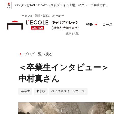
バンタンはKADOKAWA（東証プライム上場）
のグループ会社です。
ー カフェ・調理・製菓のスクール ー
特長
コース
東京 | 大阪
ブログ一覧へ戻る
＜卒業生インタビュー＞
中村真さん
卒業生
東京校
ベイク＆スイーツコース