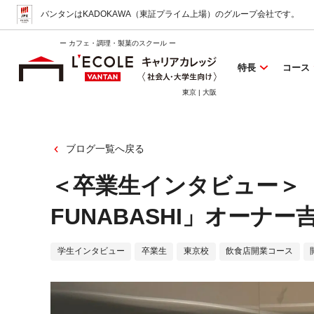
バンタンはKADOKAWA（東証プライム上場）
のグループ会社です。
ー カフェ・調理・製菓のスクール ー
特長
コース
東京 | 大阪
ブログ一覧へ戻る
＜卒業生インタビュー＞「C
FUNABASHI」オーナ
学生インタビュー
卒業生
東京校
飲食店開業コース