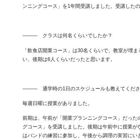
ンニングコース」を
1
年間受講しました。受講した
――― クラスは何名くらいでしたか？
「飲食店開業コース」は
30
名くらいで、教室が埋ま
い、後期は
6
人くらいだったと思います。
――― 通学時の
1
日のスケジュールも教えてくだ
毎週日曜に授業がありました。
前期は、午前が「開業プランニングコース」だった
グコース」を受講しました。後期は午前中に授業が
はバンドの練習に参加し、午後から調理の実習にい