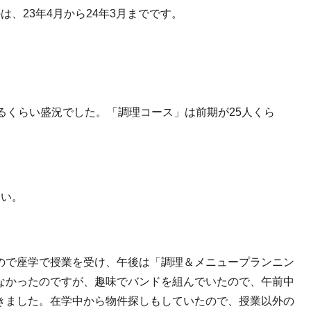
のは、
23
年
4
月から
24
年
3
月までです。
るくらい盛況でした。「調理コース」は前期が25人くら
さい。
ので座学で授業を受け、午後は「調理＆メニュープランニン
なかったのですが、趣味でバンドを組んでいたので、午前中
きました。在学中から物件探しもしていたので、授業以外の