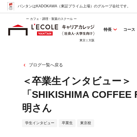
バンタンはKADOKAWA（東証プライム上場）
のグループ会社です。
ー カフェ・調理・製菓のスクール ー
特長
コース
東京 | 大阪
ブログ一覧へ戻る
＜卒業生インタビュー＞「13
「SHIKISHIMA COFFE
明さん
学生インタビュー
卒業生
東京校