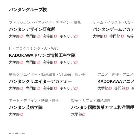
バンタングループ校
ファッション・ヘアメイク・デザイン・映像
ゲーム・イラスト・CG・
バンタンデザイン研究所
バンタンゲームアカ
大学部
専門部
高等部
キャリア
大学部
専門部
高等
IT・プログラミング・AI・Web
KADOKAWAドワンゴ情報工科学院
大学部
専門部
高等部
キャリア
動画クリエイター・動画編集・VTuber・歌い手
アニメ・声優・アニメ
バンタンクリエイターアカデミー
KADOKAWAア
大学部
専門部
高等部
キャリア
大学部
専門部
アート・デザイン・映像・映画
製菓・カフェ・和洋調理
バンタン芸術学院
バンタン国際製菓カフェ和洋調理
大学部
大学部