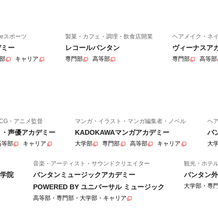
eスポーツ
製菓・カフェ・調理・飲食店開業
ヘアメイク・ネ
デミー
レコールバンタン
ヴィーナスア
部
キャリア
専門部
高等部
専門部
高等部
CG・アニメ監督
マンガ・イラスト・マンガ編集者・ノベル
ヘ
ニメ・声優アカデミー
KADOKAWAマンガアカデミー
バ
高等部
キャリア
大学部
専門部
高等部
キャリア
大
音楽・アーティスト・サウンドクリエイター
観光・ホテ
学院
バンタンミュージックアカデミー
バンタン外
大学部・専
POWERED BY ユニバーサル ミュージック
高等部・専門部・大学部・キャリア