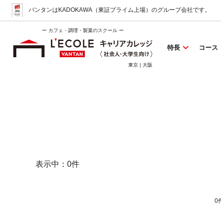
バンタンはKADOKAWA（東証プライム上場）
のグループ会社です。
ー カフェ・調理・製菓のスクール ー
特長
コース
東京 | 大阪
表示中：
0
件
0