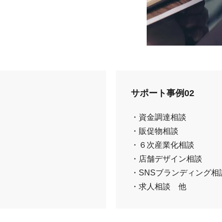
サポート事例02
・資金調達相談
・販促物相談
・６次産業化相談
・店舗デザイン相談
・SNSブランディング相
・求人相談 他