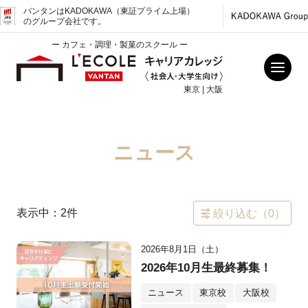
バンタンはKADOKAWA（東証プライム上場）
のグループ会社です。
ー カフェ・調理・製菓のスクール ー
東京 | 大阪
ニュース
表示中：
2
件
絞り込む（
0
）
2026年8月1日（土）
2026年10月生最終募集！
ニュース
東京校
大阪校