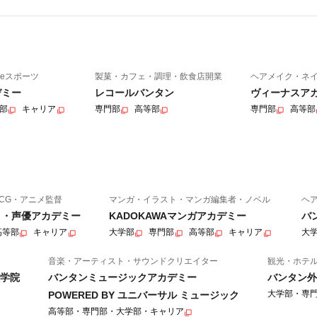
eスポーツ
製菓・カフェ・調理・飲食店開業
ヘアメイク・ネ
デミー
レコールバンタン
ヴィーナスア
部
キャリア
専門部
高等部
専門部
高等部
CG・アニメ監督
マンガ・イラスト・マンガ編集者・ノベル
ヘ
ニメ・声優アカデミー
KADOKAWAマンガアカデミー
バ
高等部
キャリア
大学部
専門部
高等部
キャリア
大
音楽・アーティスト・サウンドクリエイター
観光・ホテ
学院
バンタンミュージックアカデミー
バンタン外
大学部・専
POWERED BY ユニバーサル ミュージック
高等部・専門部・大学部・キャリア