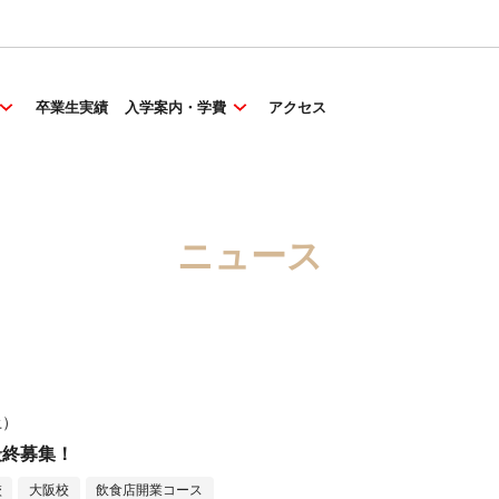
卒業生実績
入学案内・学費
アクセス
ニュース
土）
生最終募集！
校
大阪校
飲食店開業コース