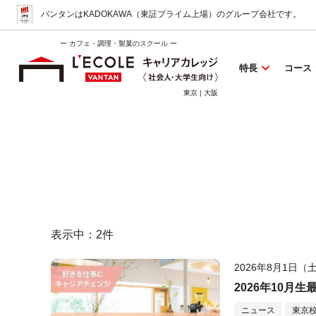
バンタンはKADOKAWA（東証プライム上場）
のグループ会社です。
ー カフェ・調理・製菓のスクール ー
特長
コース
東京 | 大阪
表示中：
2
件
2026年8月1日（
2026年10月
ニュース
東京