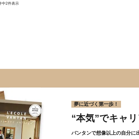
件中
2
件表示
夢に近づく第一歩！
“本気”で
キャリ
バンタンで想像以上の自分に