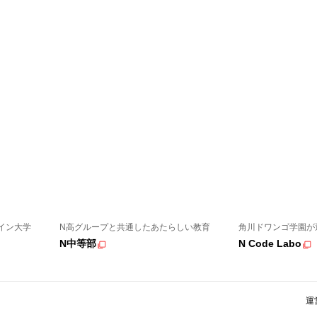
イン大学
N高グループと共通したあたらしい教育
角川ドワンゴ学園が
N中等部
N Code Labo
運