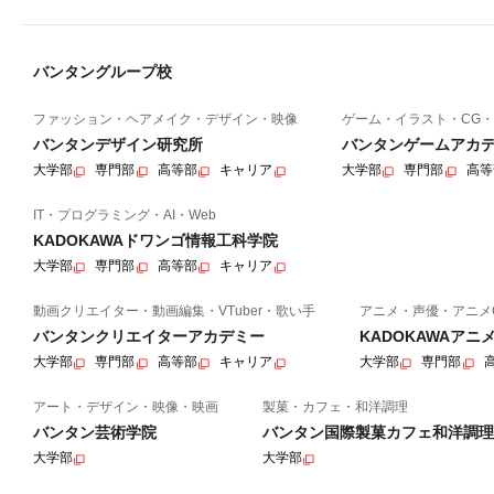
バンタングループ校
ファッション・ヘアメイク・デザイン・映像
ゲーム・イラスト・CG・
バンタンデザイン研究所
バンタンゲームアカ
大学部
専門部
高等部
キャリア
大学部
専門部
高等
IT・プログラミング・AI・Web
KADOKAWAドワンゴ情報工科学院
大学部
専門部
高等部
キャリア
動画クリエイター・動画編集・VTuber・歌い手
アニメ・声優・アニメ
バンタンクリエイターアカデミー
KADOKAWAア
大学部
専門部
高等部
キャリア
大学部
専門部
アート・デザイン・映像・映画
製菓・カフェ・和洋調理
バンタン芸術学院
バンタン国際製菓カフェ和洋調理
大学部
大学部