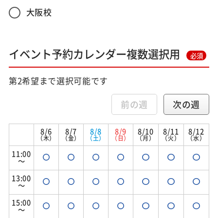
大阪校
イベント予約カレンダー複数選択用
必須
第2希望まで選択可能です
前の週
次の週
8/6
8/7
8/8
8/9
8/10
8/11
8/12
（木）
（金）
（土）
（日）
（月）
（火）
（水）
11:00
～
13:00
～
15:00
～