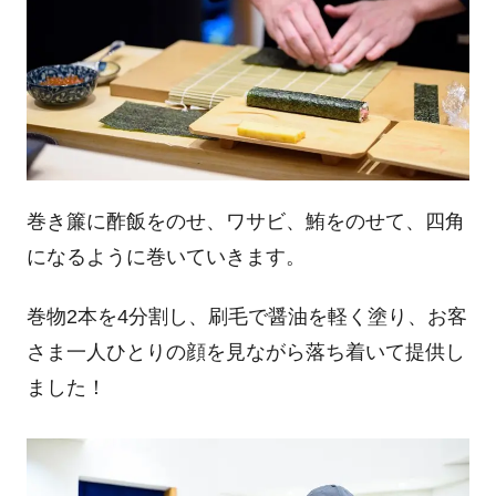
巻き簾に酢飯をのせ、ワサビ、鮪をのせて、四角
になるように巻いていきます。
巻物
2
本を
4
分割し、刷毛で醤油を軽く塗り、お客
さま一人ひとりの顔を見ながら落ち着いて提供し
ました！