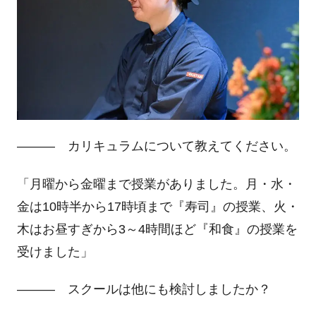
――― カリキュラムについて教えてください。
「月曜から金曜まで授業がありました。月・水・
金は
10
時半から
17
時頃まで『寿司』の授業、火・
木はお昼すぎから
3
～
4
時間ほど『和食』の授業を
受けました」
――― スクールは他にも検討しましたか？