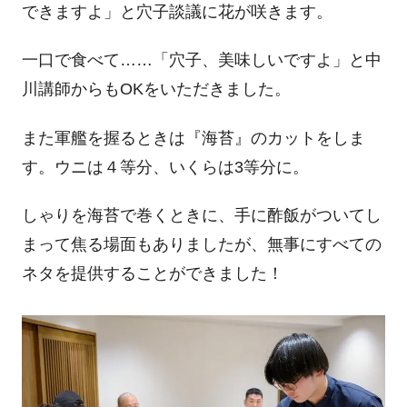
できますよ」と穴子談議に花が咲きます。
一口で食べて……「穴子、美味しいですよ」と中
川講師からも
OK
をいただきました。
また軍艦を握るときは『海苔』のカットをしま
す。ウニは４等分、いくらは
3
等分に。
しゃりを海苔で巻くときに、手に酢飯がついてし
まって焦る場面もありましたが、無事にすべての
ネタを提供することができました！